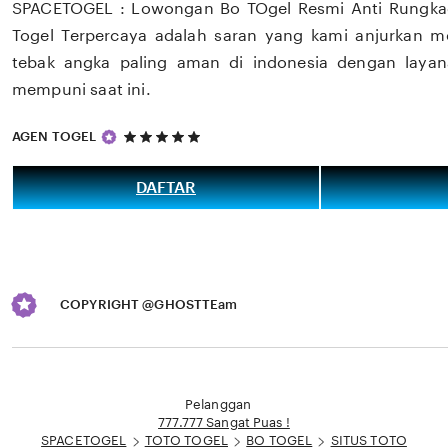
SPACETOGEL : Lowongan Bo TOgel Resmi Anti Rungkad
Togel Terpercaya adalah saran yang kami anjurkan m
tebak angka paling aman di indonesia dengan layana
mempuni saat ini.
5
AGEN TOGEL
out
of
5
DAFTAR
stars
COPYRIGHT @GHOSTTEam
Loading...
Pelanggan
777.777 Sangat Puas !
SPACETOGEL
TOTO TOGEL
BO TOGEL
SITUS TOTO