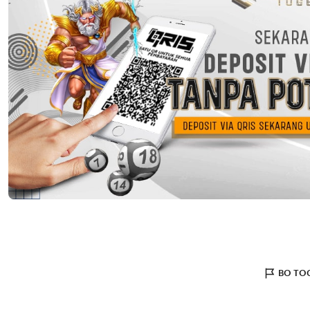
BO TOG