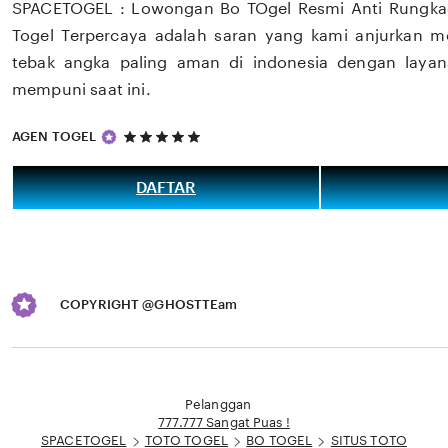
SPACETOGEL : Lowongan Bo TOgel Resmi Anti Rungkad
Togel Terpercaya adalah saran yang kami anjurkan m
tebak angka paling aman di indonesia dengan layana
mempuni saat ini.
5
AGEN TOGEL
out
of
5
DAFTAR
stars
COPYRIGHT @GHOSTTEam
Loading...
Pelanggan
777.777 Sangat Puas !
SPACETOGEL
TOTO TOGEL
BO TOGEL
SITUS TOTO