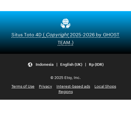
Situs Toto 4D (
Copyright
2025-2026 by GHOST
TEAM.)
Indonesia | English (UK) | Rp (IDR)
© 2025 Etsy, Inc.
Terms of Use
Privacy
Interest-based ads
Local Shops
Regions