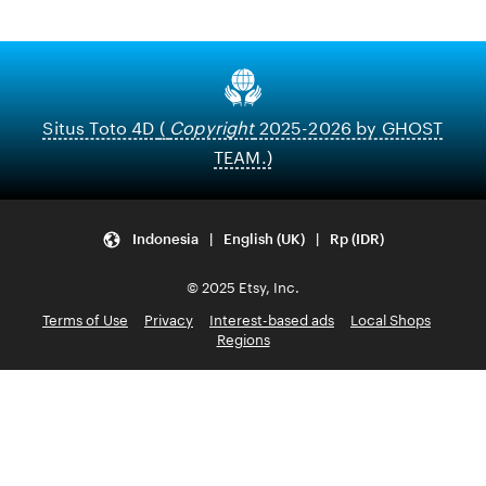
Situs Toto 4D (
Copyright
2025-2026 by GHOST
TEAM.)
Indonesia | English (UK) | Rp (IDR)
© 2025 Etsy, Inc.
Terms of Use
Privacy
Interest-based ads
Local Shops
Regions