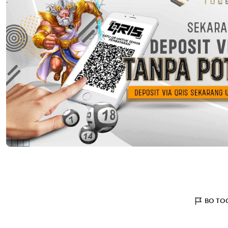
BO TOG